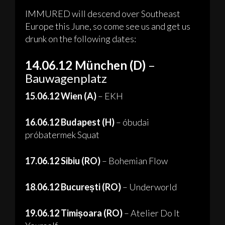
IMMURED will descend over Southeast
Europe this June, so come see us and get us
drunk on the following dates:
14.06.12 München (D)
–
Bauwagenplatz
15.06.12 Wien (A)
– EKH
16.06.12 Budapest (H)
– óbudai
próbatermek Squat
17.06.12 Sibiu (RO)
– Bohemian Flow
18.06.12 București (RO)
– Underworld
19.06.12 Timișoara (RO)
– Atelier Do It